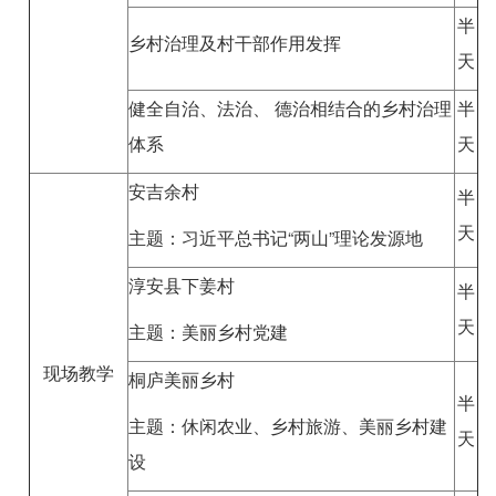
半
乡村治理及村干部作用发挥
天
健全自治、法治、 德治相结合的乡村治理
半
体系
天
安吉余村
半
天
主题：习近平总书记“两山”理论发源地
淳安县下姜村
半
天
主题：美丽乡村党建
现场教学
桐庐美丽乡村
半
主题：休闲农业、乡村旅游、美丽乡村建
天
设