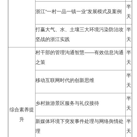
半
浙江“一村一品一镇一业”发展模式及案例
天
打赢大气、水、土壤三大环境污染防治攻
半
坚战的浙江实践
天
村干部的管理沟通智慧——有效信息沟通
半
之策
天
半
移动互联网时代的创新思维
天
半
乡村旅游景区服务与礼仪接待
天
综合素养提
升
新媒体环境下突发事件处理与网络舆情处
半
理
天