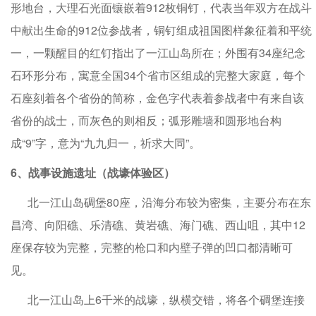
形地台，大理石光面镶嵌着912枚铜钉，代表当年双方在战斗
中献出生命的912位参战者，铜钉组成祖国图样象征着和平统
一，一颗醒目的红钉指出了一江山岛所在；外围有34座纪念
石环形分布，寓意全国34个省市区组成的完整大家庭，每个
石座刻着各个省份的简称，金色字代表着参战者中有来自该
省份的战士，而灰色的则相反；弧形雕墙和圆形地台构
成“9”字，意为“九九归一，祈求大同”。
6、战事设施遗址（战壕体验区）
北一江山岛碉堡80座，沿海分布较为密集，主要分布在东
昌湾、向阳礁、乐清礁、黄岩礁、海门礁、西山咀，其中12
座保存较为完整，完整的枪口和内壁子弹的凹口都清晰可
见。
北一江山岛上6千米的战壕，纵横交错，将各个碉堡连接