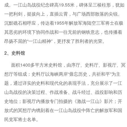
成。一江山岛战役纪念碑高19.55米，碑体呈三棱柱形，犹如
一把利剑，挺拔向上，直插云霄，与广场西部散落的尖锐、
沉默礁石相呼应，传达着1955年解放军海陆空三军将士在极
其恶劣的环境下协同作战和一往无前的钢铁意志，也传播着
昂扬不屈的“一江山精神”，更抒发了胜利者的光荣。
2、史料馆
面积1400多平方米史料馆，由序厅、史料厅、影视厅、冥
想厅等组成：史料厅以海峡两岸“毋忘历史，共祈和平”为主
题，通过详实的史料和现代化的表现手法，充分展示了一江
山岛战役的决策过程、作战准备、战斗经过、战役影响和历
史地位；影视厅内播放专门拍摄的《激战一江山》影片；开
放式的冥想厅内镌刻着在一江山岛战役中阵亡的解放军和国
民党军将士名单。