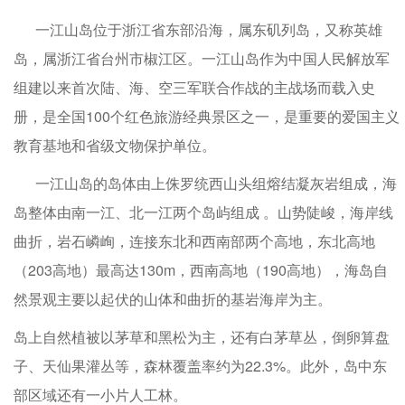
一江山岛位于浙江省东部沿海，属东矶列岛，又称英雄
岛，属浙江省台州市椒江区。一江山岛作为中国人民解放军
组建以来首次陆、海、空三军联合作战的主战场而载入史
册，是全国100个红色旅游经典景区之一，是重要的爱国主义
教育基地和省级文物保护单位。
一江山岛的岛体由上侏罗统西山头组熔结凝灰岩组成，海
岛整体由南一江、北一江两个岛屿组成 。山势陡峻，海岸线
曲折，岩石嶙峋，连接东北和西南部两个高地，东北高地
（203高地）最高达130m，西南高地（190高地），海岛自
然景观主要以起伏的山体和曲折的基岩海岸为主。
岛上自然植被以茅草和黑松为主，还有白茅草丛，倒卵算盘
子、天仙果灌丛等，森林覆盖率约为22.3%。此外，岛中东
部区域还有一小片人工林。