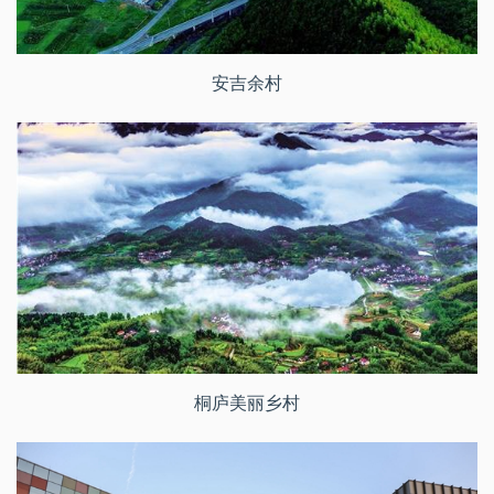
安吉余村
桐庐美丽乡村