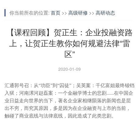
你当前所在的位置:
首页
>>
高级研修
>>
高研动态
【课程回顾】贺正生：企业投融资路
上，让贺正生教你如何规避法律“雷
区”
2020-01-09
汇通郭号召：从“功臣”到“囚徒”；吴英案：千亿富姐最终锒铛
......
入狱；河南漯河赵磊案：一个金融学博士的悲剧
在中国企
业日益走向世界的当下，著名企业家相继陨落的新闻也是层
出不穷，而究其原因，多是因为在企业融资与上市的当前，
触碰了商业底线与法律底线，因此造成了此类悲剧。