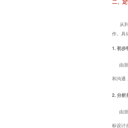
二、定
从到培
作。具
1. 初
由浙大
和沟通
2. 分
由浙大
标设计