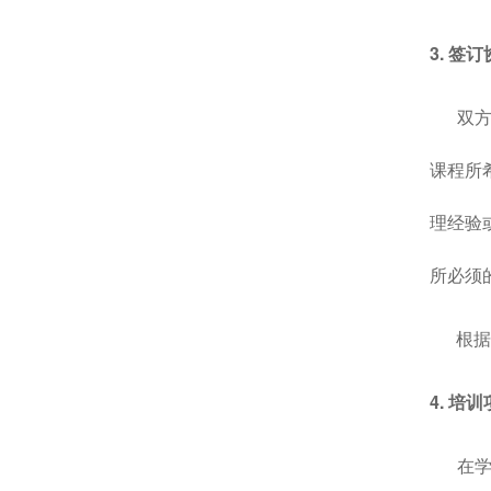
3. 
双方通
课程所
理经验
所必须
根据受
4. 培
在学院