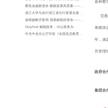
各种教
聚焦金融新使命 赋能发展高质量——202...
浙江大学与农行浙江省分行签署全面战略合作...
完善的
奋楫扬帆开新局 强基砺能担使命——蚌埠、...
单模块
DeepSeek 赋能政务，AI让政务办...
中共中央办公厅印发《全国党员教育培训工作...
年，涵
升管理
政府合
集团合