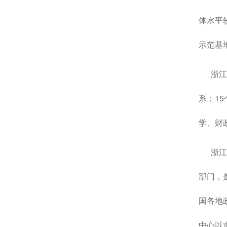
体水平
示范基
浙江大
系；1
学、财
浙江大
部门，
国各地
中心以