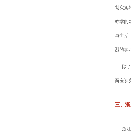
划实施
教学的
与生活
烈的学
除了在
面座谈
三、浙
浙江大