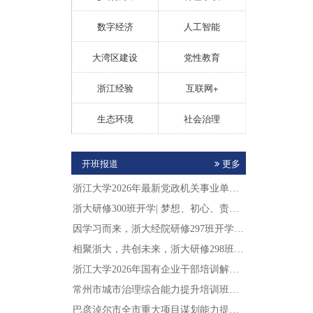
数字经济
人工智能
大湾区建设
党性教育
浙江经验
互联网+
生态环境
社会治理
开班报道
更多
浙江大学2026年最新党政机关事业单位干...
浙大研修300班开学| 梦想、初心、责任...
因学习而来，浙大经院研修297班开学典礼...
相聚浙大，共创未来，浙大研修298班开学...
浙江大学2026年国有企业干部培训解决方...
常州市城市治理综合能力提升培训班在浙江大...
巴彦淖尔市全市重大项目谋划能力提升培训班...