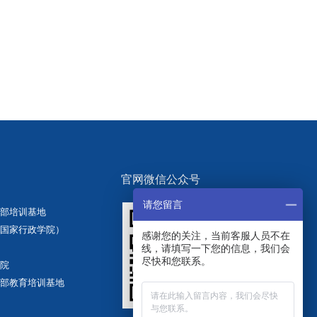
官网微信公众号
请您留言
部培训基地
国家行政学院）
感谢您的关注，当前客服人员不在
线，请填写一下您的信息，我们会
尽快和您联系。
院
部教育培训基地