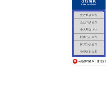
党政培训咨询
企业内训咨询
个人培训咨询
团体办班咨询
师资外派咨询
免费定制方案
我要咨询党政干部培训