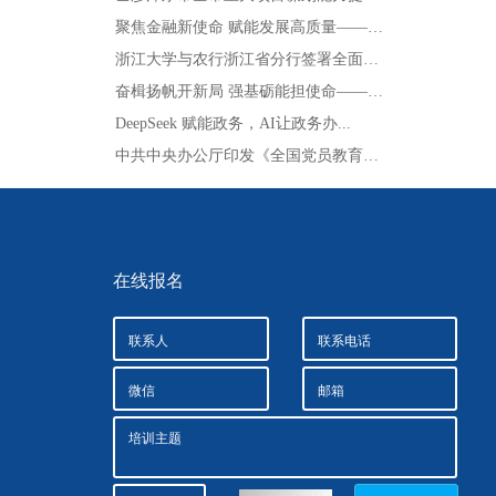
聚焦金融新使命 赋能发展高质量——202...
浙江大学与农行浙江省分行签署全面战略合作...
奋楫扬帆开新局 强基砺能担使命——蚌埠、...
DeepSeek 赋能政务，AI让政务办...
中共中央办公厅印发《全国党员教育培训工作...
在线报名