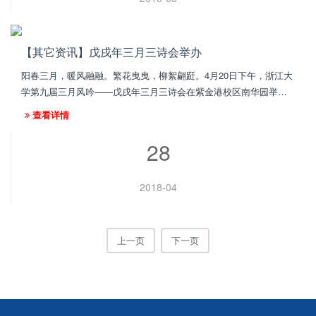
【其它资讯】戊戌年三月三诗会举办
阳春三月，暖风融融。繁花曳曳，柳絮翩跹。4月20日下午，浙江大
学第九届三月风吟——戊戌年三月三诗会在紫金港校区南华园举
行。本届诗会以“求索”贯穿，通过主题诗歌诵读的主要形式，穿插古
查看详情
诗新唱、诗伴舞、飞花...
28
2018-04
上一页
下一页