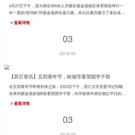
4月27日下午，浙大师生500余人齐聚在紫金港校区体育馆前举行一
年一度的“舒鸿杯”环紫金港师生接力赛。本次比赛共吸引了来自各院
级工会组成的45支队伍参加，其中院系组30支，综合组15支。经过
查看详情
激烈的角逐...
03
2018-05
【其它资讯】五四青年节，校领导看望团学干部
在五四青年节即将到来之际，5月2日下午，浙江大学党委书记邹晓
东来到紫金港剧场B座看望团学干部，向学校青年师生致以节日的问
候。如何培养青年人才？如何旗帜鲜明地开展思想引领工作？如何
查看详情
提升青年学生的获得感？...
03
2018-05